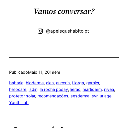
Vamos conversar?
@apelequehabito.pt
Publicado
Maio 11, 2019
em
babaria
, 
bioderma
, 
cien
, 
eucerin
, 
filorga
, 
garnier
, 
heliocare
, 
isdin
, 
la roche posay
, 
lierac
, 
martiderm
, 
nivea
, 
protetor solar
, 
recomendações
, 
sesderma
, 
svr
, 
uriage
, 
Youth Lab