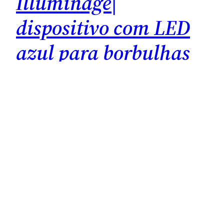
Illuminage|
dispositivo com LED
azul para borbulhas
Depois da opinião da Cinthia Ferreira, que
adquiriu o Tanda ZAP por recomendação da
dermatologista, decidi comprar este aparelho
que testei-o ao longo de 9 meses. Hoje falo-vos
dele em detalhe. O que é? Um dispositivo com
lâmpa LED e emissão de luz azul, acompanhada
por vibração e aquecimento; indicado para
acelerar o desaparecimento…
Abril 24, 2020