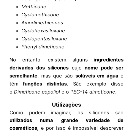
Methicone
Cyclomethicone
Amodimethicones
Cyclohexasiloxane
Cyclopentasiloxane
Phenyl dimeticone
No entanto, existem alguns i
ngredientes
derivados dos silicones
cujo
nome pode ser
semelhante
, mas que são
solúveis em água
e
têm
funções distintas
. São exemplo disso
o
Dimeticone copoliol
e o P
EG-14 dimeticone
.
Utilizações
Como podem imaginar, os silicones são
utilizados numa grande variedade de
cosméticos
, e por isso é impossível descrever