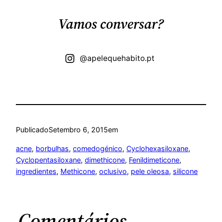
Vamos conversar?
@apelequehabito.pt
Publicado
Setembro 6, 2015
em
acne
, 
borbulhas
, 
comedogénico
, 
Cyclohexasiloxane
, 
Cyclopentasiloxane
, 
dimethicone
, 
Fenildimeticone
, 
ingredientes
, 
Methicone
, 
oclusivo
, 
pele oleosa
, 
silicone
Comentários