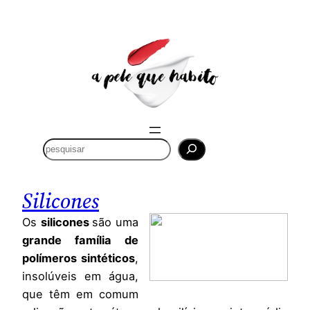
Saltar
para
o
conteúdo
P
e
s
q
Silicones
u
i
Os
silicones
são uma
s
grande família de
a
polímeros sintéticos
,
r
insolúveis em água,
que têm em comum