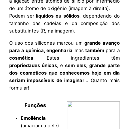
a ligação entre átomos de silício por intermédio
de um átomo de oxigénio (imagem à direita).
Podem ser
líquidos ou sólidos
, dependendo do
tamanho das cadeias e da composição dos
substituintes (R, na imagem).
O uso dos silicones marcou um
grande avanço
para a química, engenharia
mas
também
para a
cosmética
. Estes ingredientes têm
propriedades únicas
, e
sem eles
,
grande parte
dos cosméticos que conhecemos hoje em dia
seriam impossíveis de imaginar
… Quanto mais
formular!
Funções
Emoliência
(amaciam a pele)