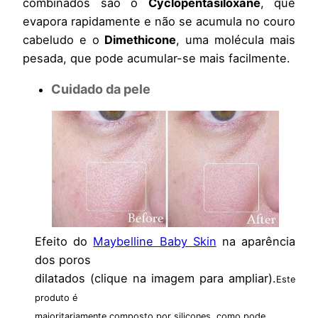
combinados são o
Cyclopentasiloxane
, que
evapora rapidamente e não se acumula no couro
cabeludo e o
Dimethicone
, uma molécula mais
pesada, que pode acumular-se mais facilmente.
Cuidado da pele
Efeito do
Maybelline Baby Skin
na aparência
dos poros
dilatados (clique na imagem para ampliar).
Este
produto é
maioritariamente composto
por silicones,
como pode