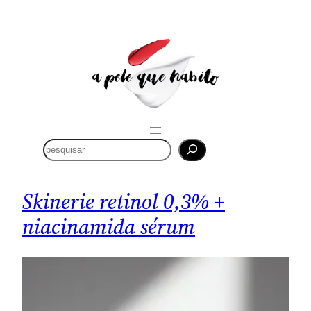
Saltar
para
o
conteúdo
P
e
s
q
Skinerie retinol 0,3% +
u
niacinamida sérum
i
s
a
r