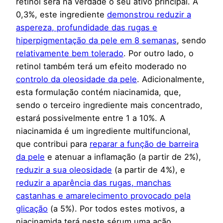
retinol será na verdade o seu ativo principal. A
0,3%, este ingrediente
demonstrou reduzir a
aspereza, profundidade das rugas e
hiperpigmentação da pele em 8 semanas
, sendo
relativamente bem tolerado
. Por outro lado, o
retinol também terá um efeito moderado no
controlo da oleosidade da pele
. Adicionalmente,
esta formulação contém niacinamida, que,
sendo o terceiro ingrediente mais concentrado,
estará possivelmente entre 1 a 10%. A
niacinamida é um ingrediente multifuncional,
que contribui para
reparar a função de barreira
da pele
e atenuar a inflamação (a partir de 2%),
reduzir a sua oleosidade
(a partir de 4%), e
reduzir a aparência das rugas, manchas
castanhas e amarelecimento provocado pela
glicação
(a 5%). Por todos estes motivos, a
niacinamida terá neste sérum uma ação