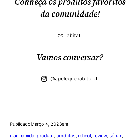
Conheça os produtos favoritos
da comunidade!
abitat
Vamos conversar?
@apelequehabito.pt
Publicado
Março 4, 2023
em
niacinamida
, 
produto
, 
produtos
, 
retinol
, 
review
, 
sérum
, 