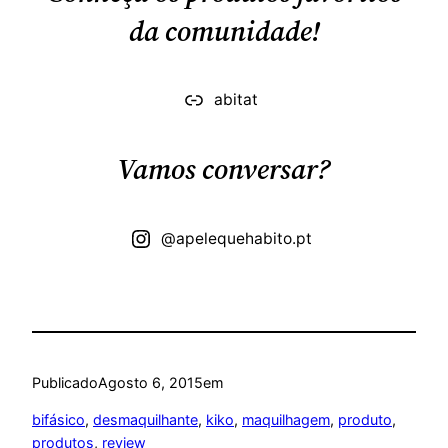
da comunidade!
abitat
Vamos conversar?
@apelequehabito.pt
Publicado
Agosto 6, 2015
em
bifásico
, 
desmaquilhante
, 
kiko
, 
maquilhagem
, 
produto
, 
produtos
, 
review