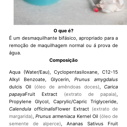
O que é?
É um desmaquilhante bifásico, apropriado para a
remoção de maquilhagem normal ou á prova de
água.
Composição
Aqua (Water/Eau), Cyclopentasiloxane, C12-15
Alkyl Benzoate, Glycerin,
Prunus amygdalus
dulcis Oil
(óleo de amêndoas doces)
,
Carica
papaya
Fruit Extract
(extrato de papaia)
,
Propylene Glycol, Caprylic/Capric Triglyceride,
Calendula officinalis
Flower Extract
(extrato de
margarida)
,
Prunus armeniaca
Kernel Oil
(óleo de
semente de alperce)
, Ananas Sativus Fruit