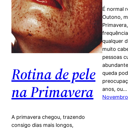
É normal 
Outono, m
Primavera,
frequência
qualquer 
muito cabe
pessoas c
abundante
Rotina de pele
queda pod
preocupaç
na Primavera
anos, ou…
Novembro 
A primavera chegou, trazendo
consigo dias mais longos,