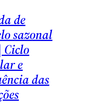
da de
lo sazonal
| Ciclo
lar e
uência das
ções