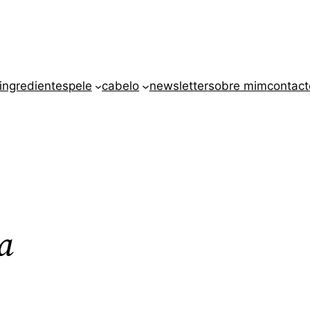
ingredientes
pele
cabelo
newsletter
sobre mim
contact
a