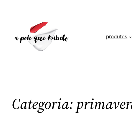
Saltar
para
o
conteúdo
produtos
Categoria:
primaver