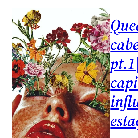
Que
cabe
pt.1
capi
infl
esta