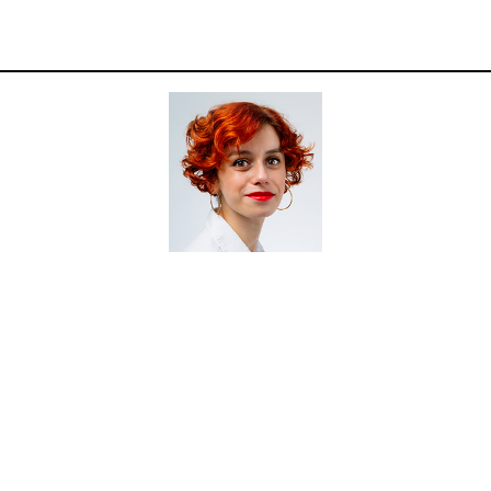
com ciência para consumidores exigentes e 
rreira
,
farmacêutica
e fundadora da comunidade “
a pele q