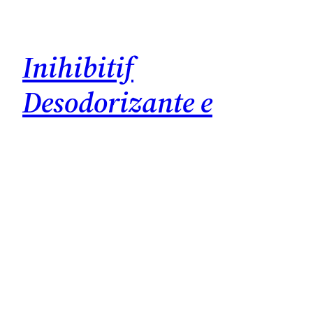
Inihibitif
Desodorizante e
retardador do
crescimento do pêlo
Se há coisas poucos glamourosas para falar, o
excesso de pêlo é certamente uma delas. Ainda
assim ele continua a chatear. E não é pouco! Por
isso, e uma vez que detesto sofrer nas mãos da
minha esteticista (que é um amor), decidi