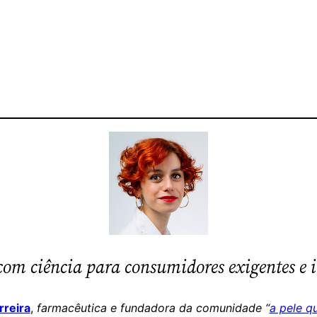
com ciência para consumidores exigentes e 
rreira
,
farmacêutica
e fundadora da comunidade “
a pele q