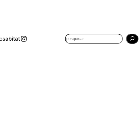
@apelequehabito.pt
P
os
abitat
e
s
q
u
i
s
a
r