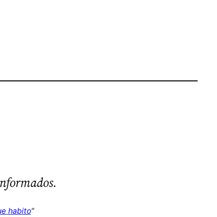
informados.
ue habito
“