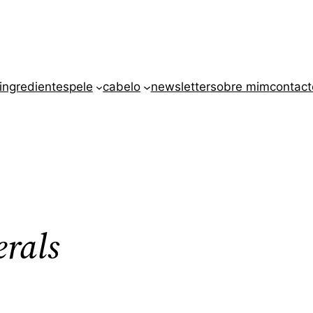
ingredientes
pele
cabelo
newsletter
sobre mim
contact
erals