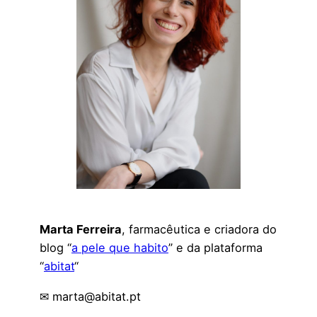
Marta Ferreira
, farmacêutica e criadora do
blog “
a pele que habito
” e da plataforma
“
abitat
“
✉ marta@abitat.pt