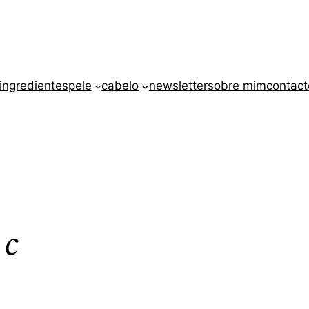
ingredientes
pele
cabelo
newsletter
sobre mim
contact
 c