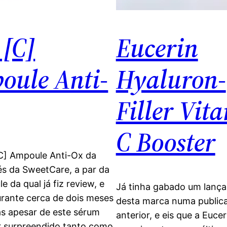
 [C]
Eucerin
oule Anti-
Hyaluron-
Filler Vit
C Booster
[C] Ampoule Anti-Ox da
és da SweetCare, a par da
e da qual já fiz review, e
Já tinha gabado um lanç
urante cerca de dois meses
desta marca numa public
as apesar de este sérum
anterior, e eis que a Euce
r surpreendido tanto como