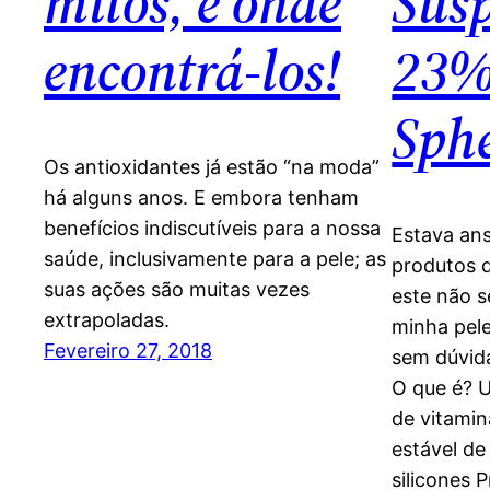
mitos, e onde
Sus
encontrá-los!
23%
Sph
Os antioxidantes já estão “na moda”
há alguns anos. E embora tenham
benefícios indiscutíveis para a nossa
Estava ans
saúde, inclusivamente para a pele; as
produtos 
suas ações são muitas vezes
este não s
extrapoladas.
minha pele
Fevereiro 27, 2018
sem dúvid
O que é? 
de vitami
estável d
silicones 