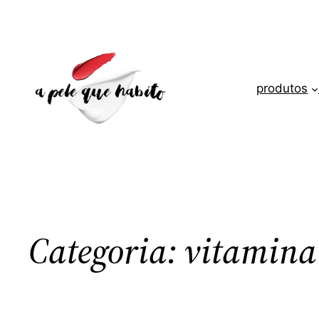
Saltar
para
o
conteúdo
produtos
Categoria:
vitamina