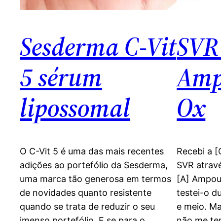
Sesderma C-Vit
SVR
5 sérum
Amp
lipossomal
Ox
O C-Vit 5 é uma das mais recentes
Recebi a 
adições ao portefólio da Sesderma,
SVR atrav
uma marca tão generosa em termos
[A] Ampoul
de novidades quanto resistente
testei-o d
quando se trata de reduzir o seu
e meio. M
imenso portefólio. E se para o
não me te