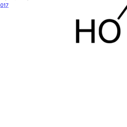
2017
Vitamina 
A vitamina C, ácido ascór