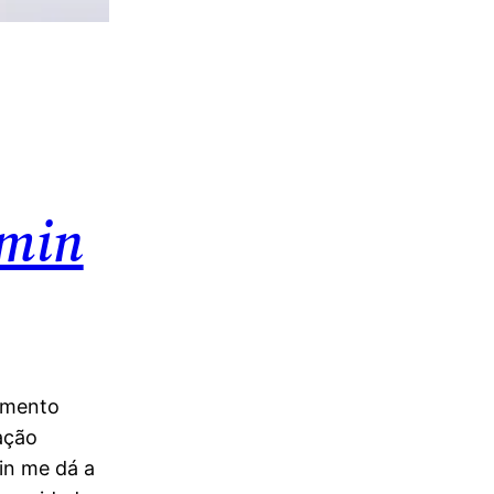
amin
amento
ação
rin me dá a