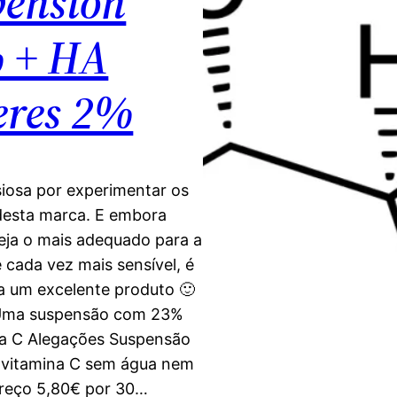
pension
 + HA
eres 2%
iosa por experimentar os
desta marca. E embora
eja o mais adequado para a
 cada vez mais sensível, é
a um excelente produto 🙂
Uma suspensão com 23%
na C Alegações Suspensão
e vitamina C sem água nem
Preço 5,80€ por 30…