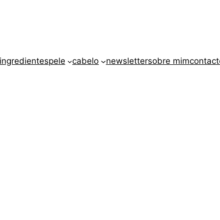
ingredientes
pele
cabelo
newsletter
sobre mim
contact