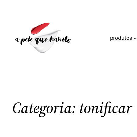
Saltar
para
o
conteúdo
produtos
Categoria:
tonificar