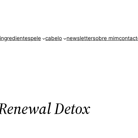
ingredientes
pele
cabelo
newsletter
sobre mim
contact
Renewal Detox