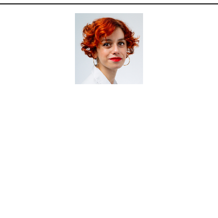
com ciência para consumidores exigentes e 
rreira
,
farmacêutica
e fundadora da comunidade “
a pele q
Cria