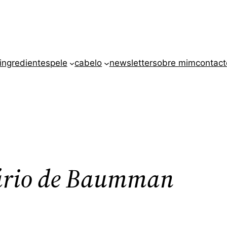
ingredientes
pele
cabelo
newsletter
sobre mim
contact
ário de Baumman