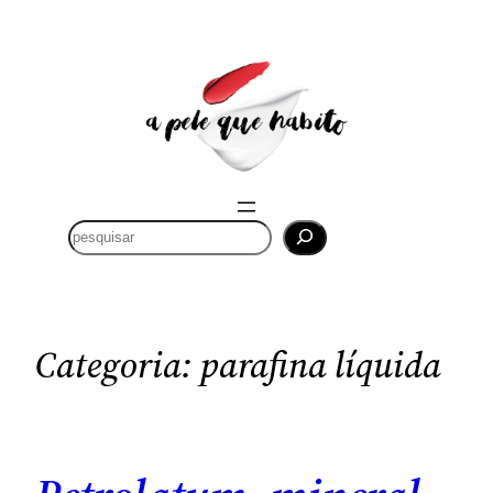
Saltar
para
o
conteúdo
P
e
s
q
u
Categoria:
parafina líquida
i
s
a
r