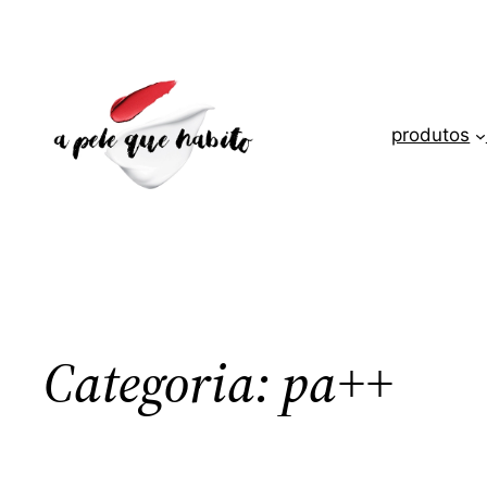
Saltar
para
o
conteúdo
produtos
Categoria:
pa++