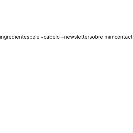
ingredientes
pele
cabelo
newsletter
sobre mim
contact