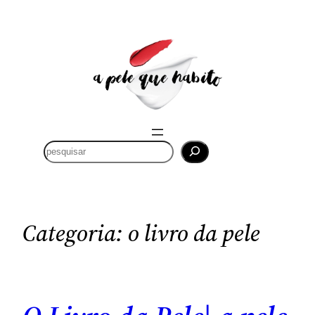
Saltar
para
o
conteúdo
P
e
s
q
u
Categoria:
o livro da pele
i
s
a
r