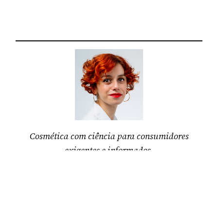
Cosmética com ciência para consumidores
exigentes e informados.
Marta Ferreira
,
farmacêutica
e fundadora da
comunidade “
a pele que habito
“