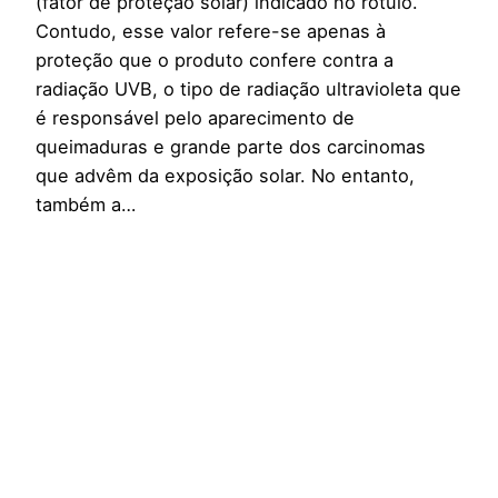
(fator de proteção solar) indicado no rótulo.
Contudo, esse valor refere-se apenas à
proteção que o produto confere contra a
radiação UVB, o tipo de radiação ultravioleta que
é responsável pelo aparecimento de
queimaduras e grande parte dos carcinomas
que advêm da exposição solar. No entanto,
também a…
Junho 17, 2016
Ácido Glicólico
O ácido glicólico é o AHA (alfa-hidroxiácido) de
menores dimensões e foi descoberto na cana
do açúcar. É muito utilizado em cosméticos pela