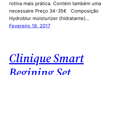
rotina mais prática. Contém também uma
necessaire Preço 34-35€ Composição
Hydroblur moisturizer (hidratante)…
Fevereiro 18, 2017
Clinique Smart
Begining Set
Sendo farmacêutica, é difícil produtos de
perfumaria na minha rotina. Não que não sejam
bons, porque na maioria das vezes têm uma
cosmeticidade muito superior aos que se
encontram na farmácia. Mas em grande parte