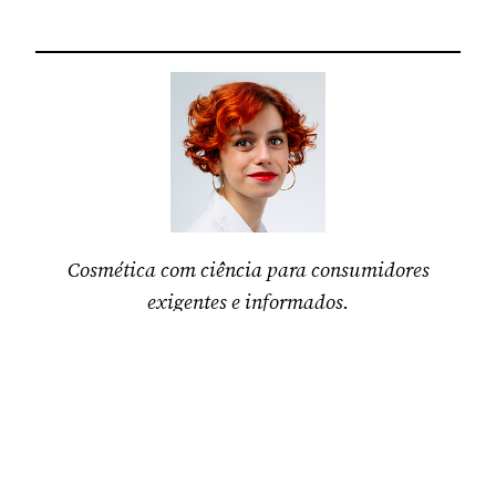
Cosmética com ciência para consumidores
exigentes e informados.
Marta Ferreira
,
farmacêutica
e fundadora da
comunidade “
a pele que habito
“
a pele que habito
Criado com
WordPress