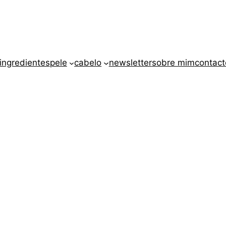
ingredientes
pele
cabelo
newsletter
sobre mim
contact