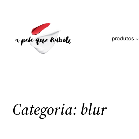
Saltar
para
o
conteúdo
produtos
Categoria:
blur