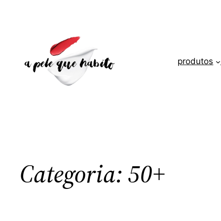
Saltar
para
o
conteúdo
produtos
Categoria:
50+