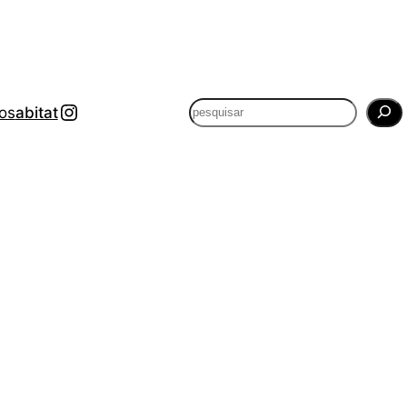
@apelequehabito.pt
P
os
abitat
e
s
q
u
i
s
a
r